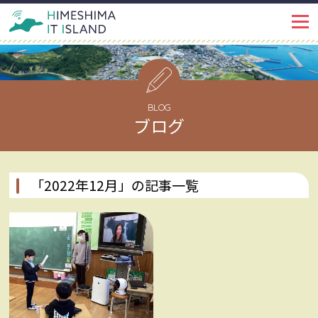
IT ISLANDとは
PROJECT
イベント・トピックス
EVENT
BLOG
ブログ
姫島ではたらく
WORKSPACE
インタビュー
INTERVIEW
「2022年12月」の記事一覧
姫島で暮らす
LIFE
姫島を知る
ABOUT
姫島ブログ
BLOG