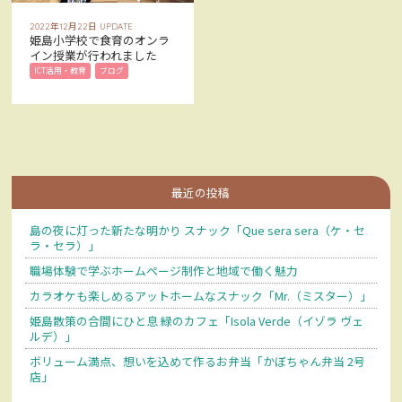
お問い合わせ
CONTACT
2022年12月22日 UPDATE
姫島小学校で食育のオンラ
イン授業が行われました
Facebookでみる
Facebook
ICT活用・教育
ブログ
アクセス
ACCESS
最近の投稿
島の夜に灯った新たな明かり スナック「Que sera sera（ケ・セ
ラ・セラ）」
職場体験で学ぶホームページ制作と地域で働く魅力
カラオケも楽しめるアットホームなスナック「Mr.（ミスター）」
姫島散策の合間にひと息 緑のカフェ「Isola Verde（イゾラ ヴェ
ルデ）」
ボリューム満点、想いを込めて作るお弁当「かぼちゃん弁当 2号
店」