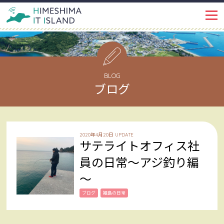
IT ISLANDとは
PROJECT
イベント・トピックス
EVENT
BLOG
ブログ
姫島ではたらく
WORKSPACE
インタビュー
INTERVIEW
2020年4月20日 UPDATE
サテライトオフィス社
姫島で暮らす
LIFE
員の日常～アジ釣り編
～
姫島を知る
ABOUT
ブログ
姫島の日常
姫島ブログ
BLOG