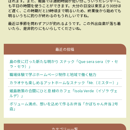
ばれます。また、姫島では通勤時間が短い分こういったレジャーに
も平日の時間を使うことができます。大分の日没は東京より30分ほ
ど遅く、この時期だと19時頃まで明るいため、終業後から始めても
明るいうちに釣りが終わるのもうれしいですね。
最近は季節を問わずアジが釣れるようです。この外出自粛が落ち着
いたら、是非釣りにもいらしてくださいね。
最近の投稿
島の夜に灯った新たな明かり スナック「Que sera sera（ケ・セ
ラ・セラ）」
職場体験で学ぶホームページ制作と地域で働く魅力
カラオケも楽しめるアットホームなスナック「Mr.（ミスター）」
姫島散策の合間にひと息 緑のカフェ「Isola Verde（イゾラ ヴェ
ルデ）」
ボリューム満点、想いを込めて作るお弁当「かぼちゃん弁当 2号
店」
カテゴリー一覧