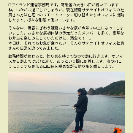
ITアイランド運営事務局です。寒暖差の大きい日が続いています
お問い合わせ
CONTACT
ね。いかがお過ごしでしょうか。現在姫島サテライトオフィスの社
員さん方は在宅でのリモートワークに切り替えたりオフィスに出勤
したりと、様々な形態で働いています。
Facebookでみる
Facebook
そんな中、毎春にぎわう姫島おさかな祭が今年は中止になってしま
いました。おさかな祭初体験の予定だったメンバーも多く、豪華な
お弁当を楽しみにしていただけに、残念です…。
アクセス
ACCESS
本日は、それでもお魚が食べたい！そんなサテライトオフィス社員
さんの日常を追ってみました。
勤務時間が終わると、釣り具を持って徒歩で港に行きます。オフィ
スから港までは5分と近く、あっという間に到着します。海の向こ
うにうっすら見える山口県を眺めながら釣り糸を垂らします。