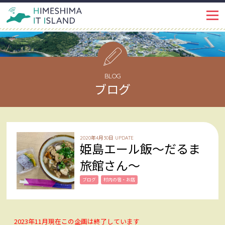
IT ISLANDとは
PROJECT
イベント・トピックス
EVENT
BLOG
ブログ
姫島ではたらく
WORKSPACE
インタビュー
INTERVIEW
2020年4月30日 UPDATE
姫島エール飯～だるま
姫島で暮らす
LIFE
旅館さん～
姫島を知る
ブログ
村内の宿・お店
ABOUT
姫島ブログ
BLOG
2023年11月現在この企画は終了しています