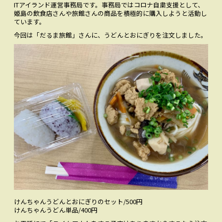
ITアイランド運営事務局です。事務局ではコロナ自粛支援として、
お問い合わせ
CONTACT
姫島の飲食店さんや旅館さんの商品を積極的に購入しようと活動し
ています。
今回は「だるま旅館」さんに、うどんとおにぎりを
注文しました
。
Facebookでみる
Facebook
アクセス
ACCESS
けんちゃんうどんとおにぎりのセット/500円
けんちゃんうどん単品/400円