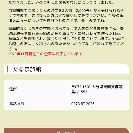
ただきました。心のこもったおもてなしにほっこりしました。
自粛期間中はおうどんの注文を5人前（2,000円）から受けられるそ
うですので、気になった方はぜひ電話してみてください。今後の追
加メニューについても検討中とのことで、楽しみですね。
家庭的なくつろぎの空間とおもてなしで人気のだるま旅館さん。
普
段は
地元で獲れた季節の活魚や
車えび・姫島カレイを使った料理、
鯛麺などを提供され、宴会や仕出しにも対応されています。姫島に
お越しの際は、女将さんのあたたかいおもてなしに触れてみてくだ
さい。
2023年11月現在この企画は終了しています
だるま旅館
〒872-1501 大分県東国東郡姫
住所
島村1553
電話番号
0978
-87-2026