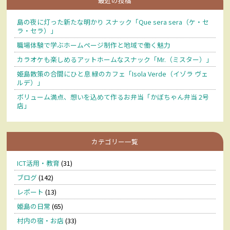
最近の投稿
島の夜に灯った新たな明かり スナック「Que sera sera（ケ・セ
ラ・セラ）」
職場体験で学ぶホームページ制作と地域で働く魅力
カラオケも楽しめるアットホームなスナック「Mr.（ミスター）」
姫島散策の合間にひと息 緑のカフェ「Isola Verde（イゾラ ヴェ
ルデ）」
ボリューム満点、想いを込めて作るお弁当「かぼちゃん弁当 2号
店」
カテゴリー一覧
ICT活用・教育
(31)
ブログ
(142)
レポート
(13)
姫島の日常
(65)
村内の宿・お店
(33)