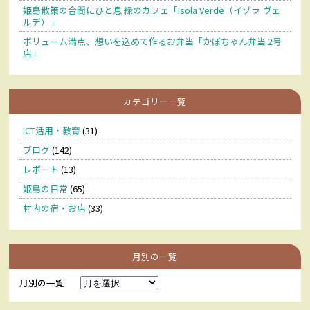
姫島散策の合間にひと息 緑のカフェ「Isola Verde（イゾラ ヴェ
ルデ）」
ボリューム満点、想いを込めて作るお弁当「かぼちゃん弁当 2号
店」
カテゴリー一覧
ICT活用・教育
(31)
ブログ
(142)
レポート
(13)
姫島の日常
(65)
村内の宿・お店
(33)
月別の一覧
月別の一覧