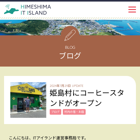
IT ISLANDとは
PROJECT
イベント・トピックス
EVENT
BLOG
ブログ
姫島ではたらく
WORKSPACE
インタビュー
INTERVIEW
2024年7月29日 UPDATE
姫島村にコーヒースタ
姫島で暮らす
LIFE
ンドがオープン
姫島を知る
ブログ
村内の宿・お店
ABOUT
姫島ブログ
BLOG
こんにちは、ITアイランド運営事務局です。