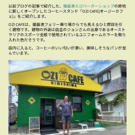
お問い合わせ
以前ブログの記事で紹介した、
姫島車えびバーガーショップ
の跡地
CONTACT
に新しくオープンしたコーヒースタンド「OZI CAFE(オージーカフ
ェ)」をご紹介します。
Facebookでみる
Facebook
OZI CAFEは、姫島港フェリー乗り場からでも見えるひと際目を引
く建物です。建物の外装は店主のジョンさんの出身であるオースト
ラリアのスポーツ全般で使用されているユニフォームカラーを取り
アクセス
入れた色だそうです。
ACCESS
店内に入ると、コーヒーのいい匂いが漂い、美味しそうなパンが並
んでいます。