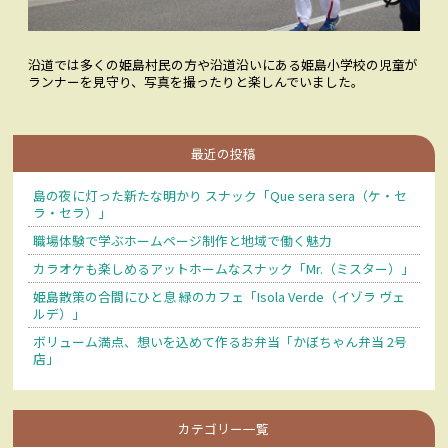
沿道では多くの姫島村民の方や沿道沿いにある姫島小学校の児童が
ランナーを見守り、写真を撮ったりと楽しんでいました。
最近の投稿
島の夜に灯った新たな明かり スナック「Que sera sera（ケ・セ
ラ・セラ）」
職場体験で学ぶホームページ制作と地域で働く魅力
カラオケも楽しめるアットホームなスナック「Mr.（ミスター）」
姫島散策の合間にひと息 緑のカフェ「Isola Verde（イゾラ ヴェ
ルデ）」
ボリューム満点、想いを込めて作るお弁当「かぼちゃん弁当 2号
店」
カテゴリー一覧