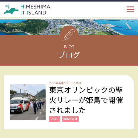
IT ISLANDとは
PROJECT
イベント・トピックス
EVENT
BLOG
ブログ
姫島ではたらく
WORKSPACE
インタビュー
INTERVIEW
2021年4月27日 UPDATE
東京オリンピックの聖
姫島で暮らす
LIFE
火リレーが姫島で開催
されました
姫島を知る
ABOUT
ブログ
姫島の日常
姫島ブログ
BLOG