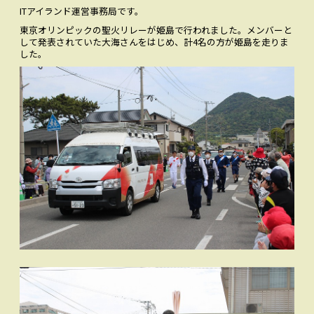
ITアイランド運営事務局です。
お問い合わせ
CONTACT
東京オリンピックの聖火リレーが姫島で行われました。メンバーと
して発表されていた大海さんをはじめ、計4名の方が姫島を走りま
Facebookでみる
した。
Facebook
アクセス
ACCESS