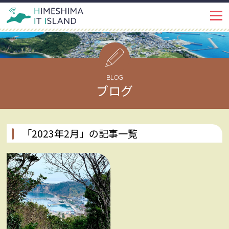
IT ISLANDとは
PROJECT
イベント・トピックス
EVENT
BLOG
ブログ
姫島ではたらく
WORKSPACE
インタビュー
INTERVIEW
「2023年2月」の記事一覧
姫島で暮らす
LIFE
姫島を知る
ABOUT
姫島ブログ
BLOG