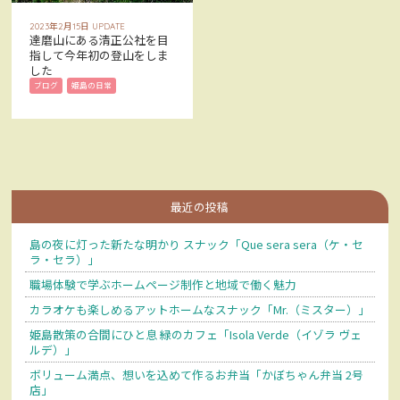
お問い合わせ
CONTACT
2023年2月15日 UPDATE
達磨山にある清正公社を目
指して今年初の登山をしま
Facebookでみる
した
Facebook
ブログ
姫島の日常
アクセス
ACCESS
最近の投稿
島の夜に灯った新たな明かり スナック「Que sera sera（ケ・セ
ラ・セラ）」
職場体験で学ぶホームページ制作と地域で働く魅力
カラオケも楽しめるアットホームなスナック「Mr.（ミスター）」
姫島散策の合間にひと息 緑のカフェ「Isola Verde（イゾラ ヴェ
ルデ）」
ボリューム満点、想いを込めて作るお弁当「かぼちゃん弁当 2号
店」