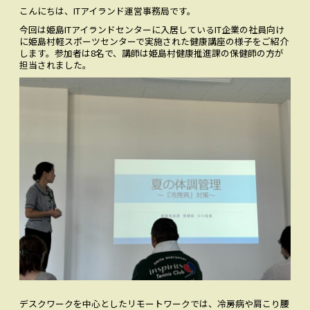
こんにちは、ITアイランド運営事務局です。
お問い合わせ
CONTACT
今回は姫島ITアイランドセンターに入居しているIT企業の社員向け
に姫島村軽スポーツセンターで実施された健康講座の様子をご紹介
Facebookでみる
します。参加者は8名で、講師は姫島村健康推進課の保健師の方が
Facebook
担当されました。
アクセス
ACCESS
デスクワークを中心としたリモートワークでは、冷房病や肩こり腰