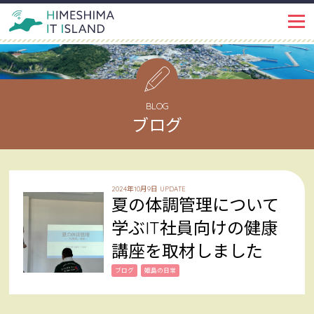
IT ISLANDとは
PROJECT
イベント・トピックス
EVENT
BLOG
ブログ
姫島ではたらく
WORKSPACE
インタビュー
INTERVIEW
2024年10月9日 UPDATE
夏の体調管理について
姫島で暮らす
LIFE
学ぶIT社員向けの健康
講座を取材しました
姫島を知る
ABOUT
ブログ
姫島の日常
姫島ブログ
BLOG