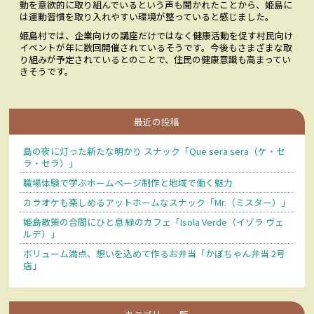
動を意欲的に取り組んでいるという声も聞かれたことから、姫島に
は運動習慣を取り入れやすい環境が整っていると感じました。
姫島村では、企業向けの講座だけではなく健康活動を促す村民向け
イベントが年に数回開催されているそうです。今後もさまざまな取
り組みが予定されているとのことで、住民の健康意識も高まってい
きそうです。
最近の投稿
島の夜に灯った新たな明かり スナック「Que sera sera（ケ・セ
ラ・セラ）」
職場体験で学ぶホームページ制作と地域で働く魅力
カラオケも楽しめるアットホームなスナック「Mr.（ミスター）」
姫島散策の合間にひと息 緑のカフェ「Isola Verde（イゾラ ヴェ
ルデ）」
ボリューム満点、想いを込めて作るお弁当「かぼちゃん弁当 2号
店」