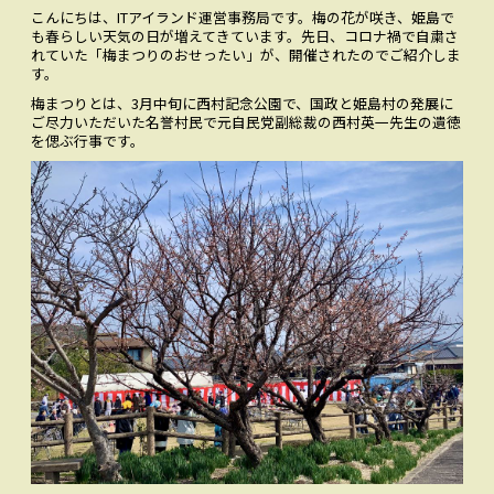
こんにちは、ITアイランド運営事務局です。梅の花が咲き、姫島で
お問い合わせ
CONTACT
も春らしい天気の日が増えてきています。先日、コロナ禍で自粛さ
れていた「梅まつりのおせったい」が、開催されたのでご紹介しま
す。
Facebookでみる
Facebook
梅まつりとは、3月中旬に西村記念公園で、国政と姫島村の発展に
ご尽力いただいた名誉村民で元自民党副総裁の西村英一先生の遺徳
を偲ぶ行事です。
アクセス
ACCESS