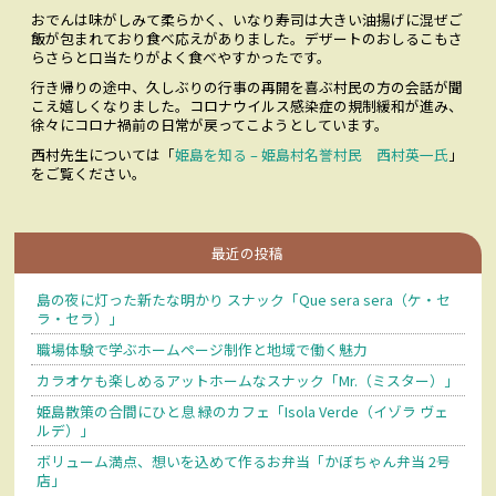
おでんは味がしみて柔らかく、いなり寿司は大きい油揚げに混ぜご
飯が包まれており食べ応えがありました。デザートのおしるこもさ
らさらと口当たりがよく食べやすかったです。
行き帰りの途中、久しぶりの行事の再開を喜ぶ村民の方の会話が聞
こえ嬉しくなりました。コロナウイルス感染症の規制緩和が進み、
徐々にコロナ禍前の日常が戻ってこようとしています。
西村先生については「
姫島を知る – 姫島村名誉村民 西村英一氏
」
をご覧ください。
最近の投稿
島の夜に灯った新たな明かり スナック「Que sera sera（ケ・セ
ラ・セラ）」
職場体験で学ぶホームページ制作と地域で働く魅力
カラオケも楽しめるアットホームなスナック「Mr.（ミスター）」
姫島散策の合間にひと息 緑のカフェ「Isola Verde（イゾラ ヴェ
ルデ）」
ボリューム満点、想いを込めて作るお弁当「かぼちゃん弁当 2号
店」