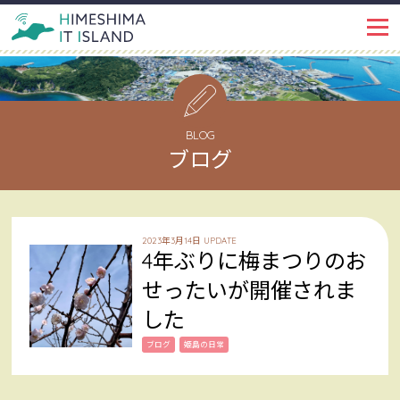
IT ISLANDとは
PROJECT
イベント・トピックス
EVENT
BLOG
ブログ
姫島ではたらく
WORKSPACE
インタビュー
INTERVIEW
2023年3月14日 UPDATE
4年ぶりに梅まつりのお
姫島で暮らす
LIFE
せったいが開催されま
した
姫島を知る
ABOUT
ブログ
姫島の日常
姫島ブログ
BLOG