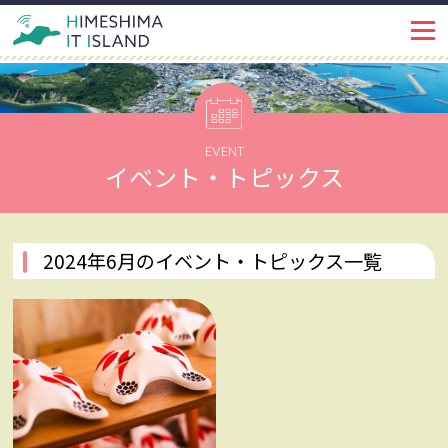
IT ISLANDとは
PROJECT
イベント・トピックス
EVENT
EVENT
イベント・トピックス
姫島ではたらく
WORKSPACE
インタビュー
INTERVIEW
2024年6月のイベント・トピックス一覧
姫島で暮らす
LIFE
姫島を知る
ABOUT
姫島ブログ
BLOG