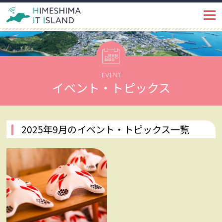
IT ISLANDとは
PROJECT
イベント・トピックス
EVENT
EVENT
イベント・トピックス
姫島ではたらく
WORKSPACE
インタビュー
INTERVIEW
2025年9月のイベント・トピックス一覧
姫島で暮らす
LIFE
姫島を知る
ABOUT
姫島ブログ
BLOG