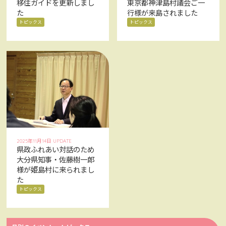
移住ガイドを更新しまし
東京都神津島村議会ご一
た
行様が来島されました
トピックス
トピックス
2025年11月14日 UPDATE
県政ふれあい対話のため
大分県知事・佐藤樹一郎
様が姫島村に来られまし
た
トピックス