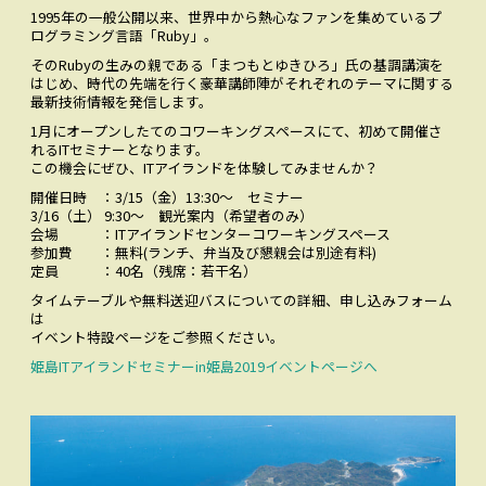
1995年の一般公開以来、世界中から熱心なファンを集めているプ
お問い合わせ
CONTACT
ログラミング言語「Ruby」。
そのRubyの生みの親である「まつもとゆきひろ」氏の基調講演を
Facebookでみる
はじめ、時代の先端を行く豪華講師陣がそれぞれのテーマに関する
Facebook
最新技術情報を発信します。
1月にオープンしたてのコワーキングスペースにて、初めて開催さ
アクセス
ACCESS
れるITセミナーとなります。
この機会にぜひ、ITアイランドを体験してみませんか？
開催日時 ：3/15（金）13:30～ セミナー
3/16（土） 9:30～ 観光案内（希望者のみ）
会場 ：ITアイランドセンターコワーキングスペース
参加費 ：無料(ランチ、弁当及び懇親会は別途有料)
定員 ：40名（残席：若干名）
タイムテーブルや無料送迎バスについての詳細、申し込みフォーム
は
イベント特設ページをご参照ください。
姫島ITアイランドセミナーin姫島2019イベントページへ