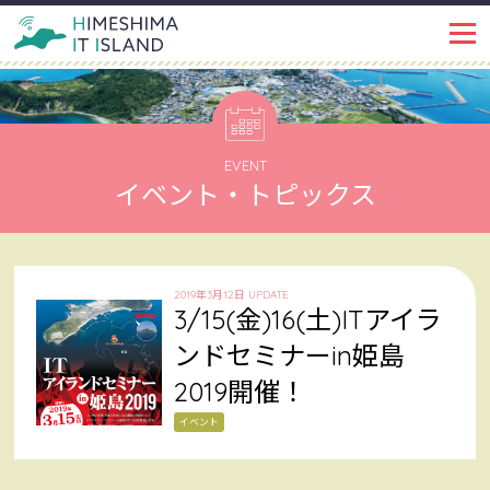
IT ISLANDとは
PROJECT
イベント・トピックス
EVENT
EVENT
イベント・トピックス
姫島ではたらく
WORKSPACE
インタビュー
INTERVIEW
2019年3月12日 UPDATE
3/15(金)16(土)ITアイラ
姫島で暮らす
LIFE
ンドセミナーin姫島
2019開催！
姫島を知る
ABOUT
イベント
姫島ブログ
BLOG