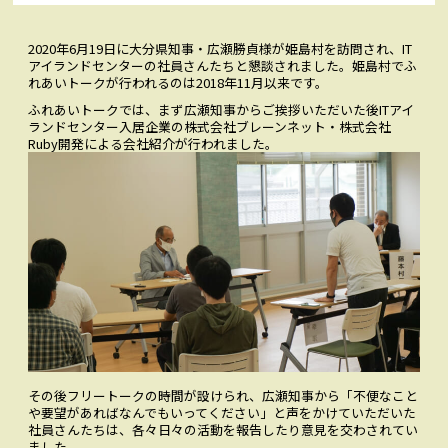
お問い合わせ
CONTACT
2020年6月19日に大分県知事・広瀬勝貞様が姫島村を訪問され、IT
アイランドセンターの社員さんたちと懇談されました。姫島村でふ
Facebookでみる
Facebook
れあいトークが行われるのは2018年11月以来です。
ふれあいトークでは、まず広瀬知事からご挨拶いただいた後ITアイ
ランドセンター入居企業の株式会社ブレーンネット・株式会社
アクセス
ACCESS
Ruby開発による会社紹介が行われました。
その後フリートークの時間が設けられ、広瀬知事から「不便なこと
や要望があればなんでもいってください」と声をかけていただいた
社員さんたちは、各々日々の活動を報告したり意見を交わされてい
ました。