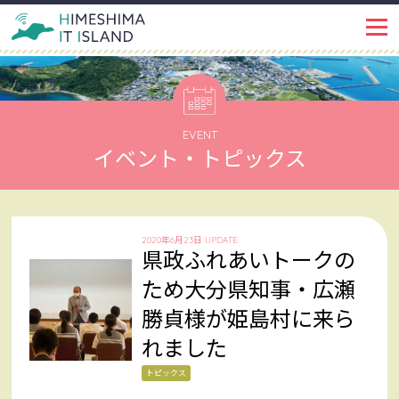
IT ISLANDとは
PROJECT
イベント・トピックス
EVENT
EVENT
イベント・トピックス
姫島ではたらく
WORKSPACE
インタビュー
INTERVIEW
2020年6月23日 UPDATE
県政ふれあいトークの
姫島で暮らす
LIFE
ため大分県知事・広瀬
勝貞様が姫島村に来ら
姫島を知る
ABOUT
れました
姫島ブログ
BLOG
トピックス