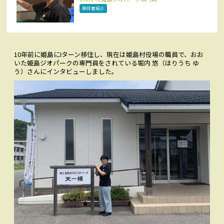
お問い合わせ
移住者紹介
CONTACT
Facebookでみる
Facebook
10年前に姫島にIターン移住し、現在は姫島村役場の職員で、おお
いた姫島ジオパークの専門員をされている堀内 悠（ほりうち ゆ
アクセス
ACCESS
う）さんにインタビューしました。