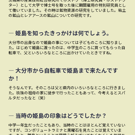
ター）として大学で博士号を取った後に期間雇用の特別研究員とし
て働いていました。その時は鉱物資源の研究をしていました。粘土
の鉱山とレアアースの鉱山についての研究です。
― 姫島を知ったきっかけは何でしょう。
大分市の出身なので姫島の事については子どものころに知りまし
た。はじめて姫島に渡ったのは、中学生のころに買ってもらった自
転車で、父といろいろなところに出かけていたときですね。
― 大分市から自転車で姫島まで来たんです
か！
そうなんです。そのころは父と県内のいろいろなところに行きまし
た。玖珠の祖母の家に徒歩で行ったこともあって、今考えるとスパ
ルタだったなと（笑）
― 当時の姫島の印象はどうでしたか？
中学一年生だったこともあり、当時のことはほとんど覚えていない
ですが、コンボリュートラミナと黒曜石を見たことは覚えていま