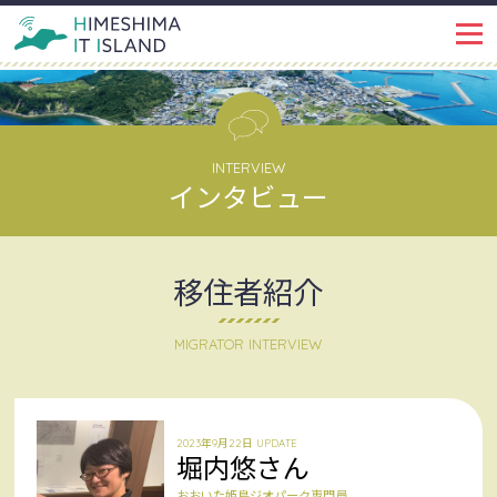
IT ISLANDとは
PROJECT
イベント・トピックス
EVENT
INTERVIEW
インタビュー
姫島ではたらく
WORKSPACE
インタビュー
移住者紹介
INTERVIEW
姫島で暮らす
LIFE
MIGRATOR INTERVIEW
姫島を知る
ABOUT
2023年9月22日 UPDATE
姫島ブログ
堀内悠さん
BLOG
おおいた姫島ジオパーク専門員