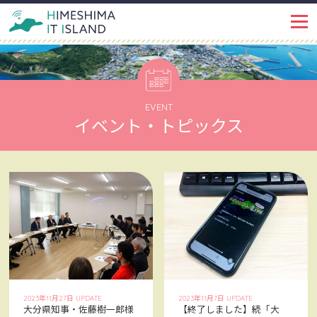
IT ISLANDとは
PROJECT
イベント・トピックス
EVENT
EVENT
イベント・トピックス
姫島ではたらく
WORKSPACE
インタビュー
INTERVIEW
姫島で暮らす
LIFE
姫島を知る
ABOUT
姫島ブログ
BLOG
2023年11月27日 UPDATE
2023年11月7日 UPDATE
大分県知事・佐藤樹一郎様
【終了しました】続「大