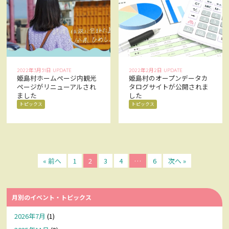
2022年3月31日 UPDATE
2022年2月2日 UPDATE
姫島村ホームページ内観光
姫島村のオープンデータカ
ページがリニューアルされ
タログサイトが公開されま
ました
した
トピックス
トピックス
« 前へ
1
2
3
4
…
6
次へ »
月別のイベント・トピックス
2026年7月
(1)