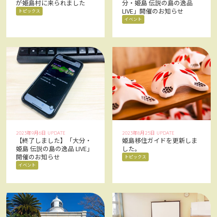
が姫島村に来られました
分・姫島 伝説の島の逸品
お問い合わせ
LIVE」開催のお知らせ
CONTACT
トピックス
イベント
Facebookでみる
Facebook
アクセス
ACCESS
2023年9月6日 UPDATE
2023年8月25日 UPDATE
【終了しました】「大分・
姫島移住ガイドを更新しま
姫島 伝説の島の逸品 LIVE」
した。
開催のお知らせ
トピックス
イベント